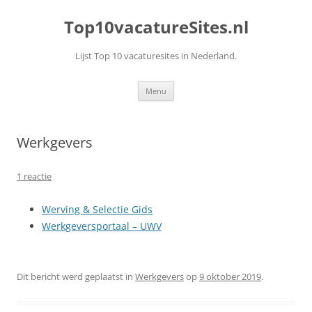
Top10vacatureSites.nl
Lijst Top 10 vacaturesites in Nederland.
Ga
Menu
naar
de
inhoud
Werkgevers
1 reactie
Werving & Selectie Gids
Werkgeversportaal – UWV
Dit bericht werd geplaatst in
Werkgevers
op
9 oktober 2019
.