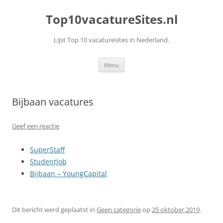
Top10vacatureSites.nl
Lijst Top 10 vacaturesites in Nederland.
Ga
Menu
naar
de
inhoud
Bijbaan vacatures
Geef een reactie
SuperStaff
StudentJob
Bijbaan – YoungCapital
Dit bericht werd geplaatst in
Geen categorie
op
25 oktober 2019
.