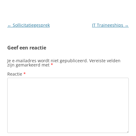
Berichtnavigatie
←
Sollicitatiegesprek
IT Traineeships
→
Geef een reactie
Je e-mailadres wordt niet gepubliceerd.
Vereiste velden
zijn gemarkeerd met
*
Reactie
*