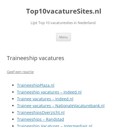
Top10vacatureSites.nl
Lijst Top 10 vacaturesites in Nederland.
Ga
Menu
naar
de
inhoud
Traineeship vacatures
Geef een reactie
TraineeshipPlaza.nl
Traineeship vacatures – Indeed.nl
Trainee vacatures – Indeed.nl
Trainee vacatures – NationaleVacaturebank.nl
TraineeshipsOverzicht.nl
Traineeships – Randstad
Traineeship Vacatures – Intermediair.nl